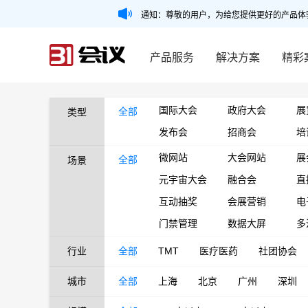
通知：尊敬的用户，为给您提供更好的产品体
产品服务
解决方案
精彩
国际大会
政府大会
展
全部
类型
发布会
招商会
培
微网站
大会网站
展
全部
场景
元宇宙大会
融合会
直
互动抽奖
会展营销
电
门禁管理
数据大屏
多
行业
全部
TMT
医疗医药
社团协会
城市
全部
上海
北京
广州
深圳