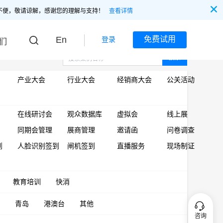
不便，敬请谅解，感谢您的理解与支持！
查看详情
En
免费试用
登录
们
搜索
产业大会
行业大会
经销商大会
公关活动
在线研讨会
观众数据库
虚拟会
线上展
同期会管理
展商管理
邀请函
问卷调查
到
人脸识别签到
闸机签到
直播服务
现场制证
教育培训
快消
青岛
港澳台
其他
咨询