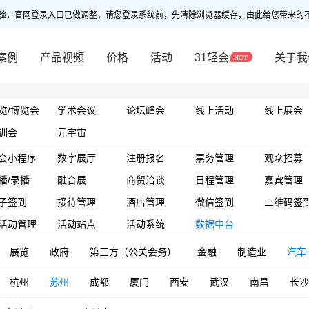
验，官网登录入口已做调整，请您登录系统前，先清除浏览器缓存，由此给您带来的
案例
产品视频
价格
活动
31轻会
关于我
览/博览会
学术会议
论坛峰会
线上活动
线上展会
训会
元宇宙
会小程序
数字展厅
注册报名
票务管理
观众招募
播/录播
融合展
商贸洽谈
日程管理
嘉宾管理
子签到
接待管理
酒店管理
微信签到
二维码签
活动管理
活动站点
活动系统
数据中台
展览
政府
第三方（公关会务）
金融
制造业
汽车
杭州
苏州
成都
厦门
西安
武汉
南昌
长沙