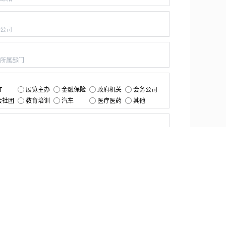
：
：
：
T
展览主办
金融保险
政府机关
会务公司
会社团
教育培训
汽车
医疗医药
其他
：
提交