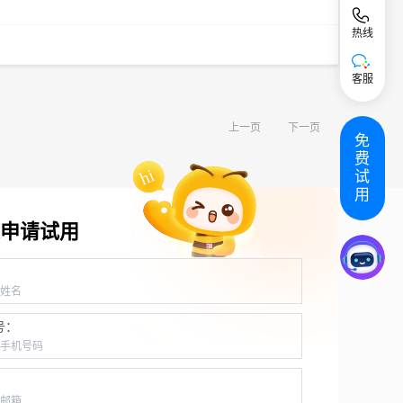
热线
客服
上一页
下一页
免
费
试
用
申请试用
：
号：
：