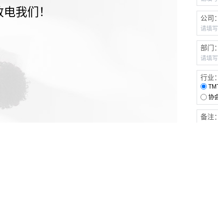
致电我们！
公司
部门
行业
TM
协
备注