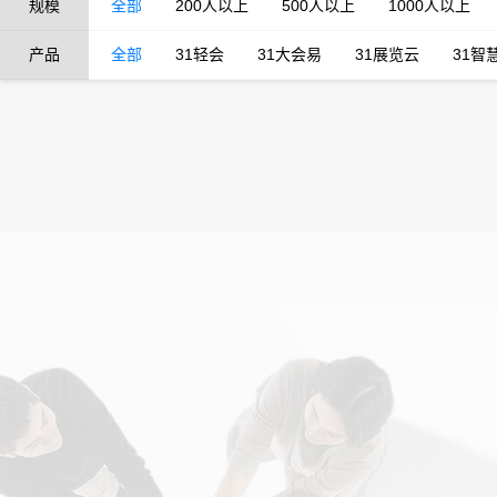
规模
全部
200人以上
500人以上
1000人以上
产品
全部
31轻会
31大会易
31展览云
31智