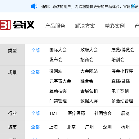
通知：尊敬的用户，为给您提供更好的产品体验，官网登录
产品服务
解决方案
精彩案例
国际大会
政府大会
展览/博览会
全部
类型
发布会
招商会
培训会
微网站
大会网站
展会小程序
全部
场景
元宇宙大会
融合会
直播/录播
互动抽奖
会展营销
电子签到
门禁管理
数据大屏
多活动管理
行业
全部
TMT
医疗医药
社团协会
展览
城市
全部
上海
北京
广州
深圳
杭州