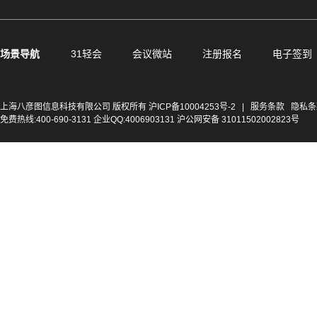
场景导航
31轻会
会议微站
注册报名
电子签到
上海八彦图信息科技有限公司 版权所有
沪ICP备10004253号-2
|
服务条款
隐私条
免费热线:400-690-3131 企业QQ:4006903131 沪公网安备 31011502002823号