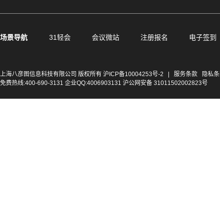
场景导航
31轻会
会议微站
注册报名
电子签到
上海八彦图信息科技有限公司 版权所有
沪ICP备10004253号-2
|
服务条款
隐私条
免费热线:400-690-3131 企业QQ:4006903131 沪公网安备 31011502002823号