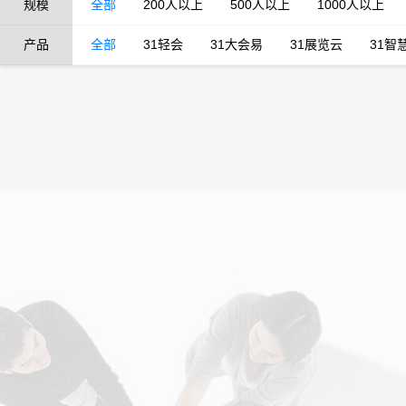
规模
全部
200人以上
500人以上
1000人以上
产品
全部
31轻会
31大会易
31展览云
31智