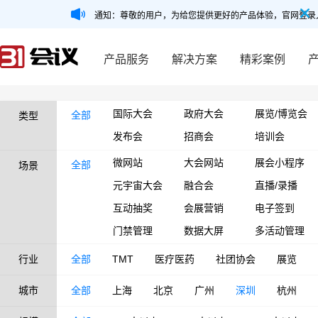
通知：尊敬的用户，为给您提供更好的产品体验，官网登录
产品服务
解决方案
精彩案例
国际大会
政府大会
展览/博览会
全部
类型
发布会
招商会
培训会
微网站
大会网站
展会小程序
全部
场景
元宇宙大会
融合会
直播/录播
互动抽奖
会展营销
电子签到
门禁管理
数据大屏
多活动管理
行业
全部
TMT
医疗医药
社团协会
展览
城市
全部
上海
北京
广州
深圳
杭州