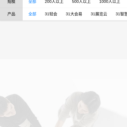
规模
全部
200人以上
500人以上
1000人以上
产品
全部
31轻会
31大会易
31展览云
31智