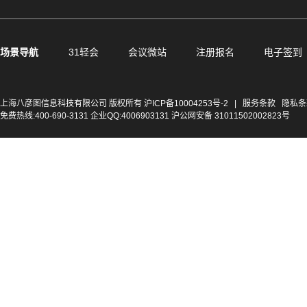
场景导航
31轻会
会议微站
注册报名
电子签到
上海八彦图信息科技有限公司 版权所有
沪ICP备10004253号-2
|
服务条款
隐私条
免费热线:400-690-3131 企业QQ:4006903131 沪公网安备 31011502002823号