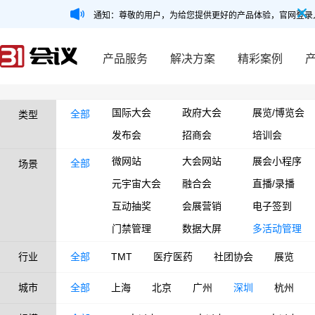
通知：尊敬的用户，为给您提供更好的产品体验，官网登录
产品服务
解决方案
精彩案例
国际大会
政府大会
展览/博览会
全部
类型
发布会
招商会
培训会
微网站
大会网站
展会小程序
全部
场景
元宇宙大会
融合会
直播/录播
互动抽奖
会展营销
电子签到
门禁管理
数据大屏
多活动管理
行业
全部
TMT
医疗医药
社团协会
展览
城市
全部
上海
北京
广州
深圳
杭州