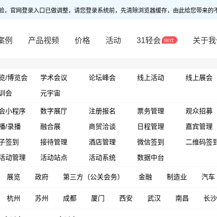
验，官网登录入口已做调整，请您登录系统前，先清除浏览器缓存，由此给您带来的
案例
产品视频
价格
活动
31轻会
关于我
览/博览会
学术会议
论坛峰会
线上活动
线上展会
训会
元宇宙
会小程序
数字展厅
注册报名
票务管理
观众招募
播/录播
融合展
商贸洽谈
日程管理
嘉宾管理
子签到
接待管理
酒店管理
微信签到
二维码签
活动管理
活动站点
活动系统
数据中台
展览
政府
第三方（公关会务）
金融
制造业
汽车
杭州
苏州
成都
厦门
西安
武汉
南昌
长沙