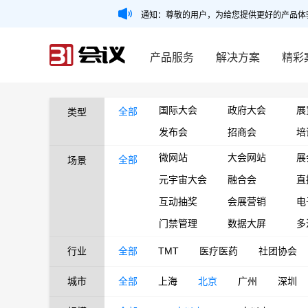
通知：尊敬的用户，为给您提供更好的产品体
产品服务
解决方案
精彩
国际大会
政府大会
展
全部
类型
发布会
招商会
培
微网站
大会网站
展
全部
场景
元宇宙大会
融合会
直
互动抽奖
会展营销
电
门禁管理
数据大屏
多
行业
全部
TMT
医疗医药
社团协会
城市
全部
上海
北京
广州
深圳