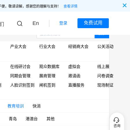
不便，敬请谅解，感谢您的理解与支持！
查看详情
En
免费试用
登录
们
搜索
产业大会
行业大会
经销商大会
公关活动
在线研讨会
观众数据库
虚拟会
线上展
同期会管理
展商管理
邀请函
问卷调查
到
人脸识别签到
闸机签到
直播服务
现场制证
教育培训
快消
青岛
港澳台
其他
咨询