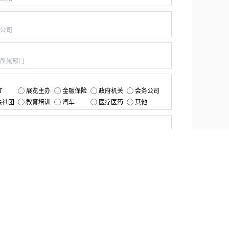
：
：
：
T
展览主办
金融保险
政府机关
会务公司
会社团
教育培训
汽车
医疗医药
其他
：
提交