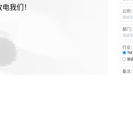
致电我们！
公司
部门
行业
TM
协
备注