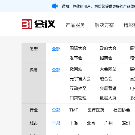
通知：尊敬的用户，为给您提供更好的产品体
产品服务
解决方案
精彩
国际大会
政府大会
展
全部
类型
发布会
招商会
培
微网站
大会网站
展
全部
场景
元宇宙大会
融合会
直
互动抽奖
会展营销
电
门禁管理
数据大屏
多
行业
全部
TMT
医疗医药
社团协会
城市
全部
上海
北京
广州
深圳