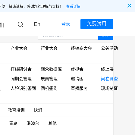
不便，敬请谅解，感谢您的理解与支持！
查看详情
En
免费试用
登录
们
搜索
产业大会
行业大会
经销商大会
公关活动
在线研讨会
观众数据库
虚拟会
线上展
同期会管理
展商管理
邀请函
问卷调查
到
人脸识别签到
闸机签到
直播服务
现场制证
教育培训
快消
青岛
港澳台
其他