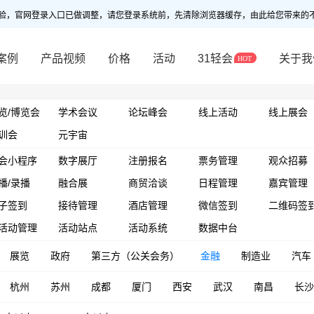
验，官网登录入口已做调整，请您登录系统前，先清除浏览器缓存，由此给您带来的
案例
产品视频
价格
活动
31轻会
关于我
览/博览会
学术会议
论坛峰会
线上活动
线上展会
训会
元宇宙
会小程序
数字展厅
注册报名
票务管理
观众招募
播/录播
融合展
商贸洽谈
日程管理
嘉宾管理
子签到
接待管理
酒店管理
微信签到
二维码签
活动管理
活动站点
活动系统
数据中台
展览
政府
第三方（公关会务）
金融
制造业
汽车
杭州
苏州
成都
厦门
西安
武汉
南昌
长沙