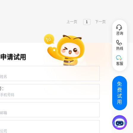
上一页
1
下一页
咨询
热线
申请试用
客服
：
免
号：
费
试
用
：
：