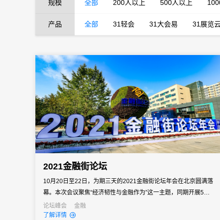
规模
全部
200人以上
500人以上
10
产品
全部
31轻会
31大会易
31展览
2021金融街论坛
10月20日至22日，为期三天的2021金融街论坛年会在北京圆满落
幕。本次会议聚焦“经济韧性与金融作为”这一主题，同期开展5个平
行论坛、35个议题密集交流，以及专场活动、专题展览、多场边会
论坛峰会
金融
了解详情
和系列活动，400余名中外嘉宾通过线上线下等方式，深入对话碰