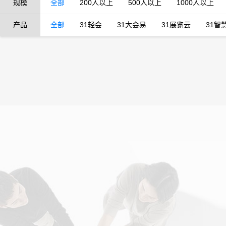
规模
全部
200人以上
500人以上
1000人以上
产品
全部
31轻会
31大会易
31展览云
31智