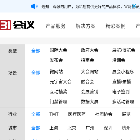
通知：尊敬的用户，为给您提供更好的产品体验，官网登录
产品服务
解决方案
精彩案例
国际大会
政府大会
展览/博览会
全部
类型
发布会
招商会
培训会
微网站
大会网站
展会小程序
全部
场景
元宇宙大会
融合会
直播/录播
互动抽奖
会展营销
电子签到
门禁管理
数据大屏
多活动管理
行业
全部
TMT
医疗医药
社团协会
展览
城市
全部
上海
北京
广州
深圳
杭州