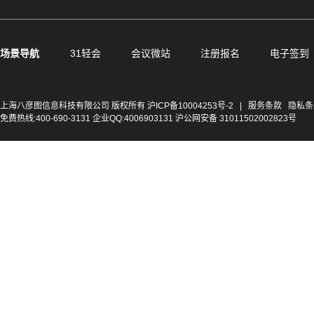
场景导航
31轻会
会议微站
注册报名
电子签到
上海八彦图信息科技有限公司 版权所有
沪ICP备10004253号-2
|
服务条款
隐私条
免费热线:400-690-3131 企业QQ:4006903131 沪公网安备 31011502002823号