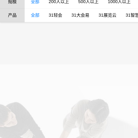
规模
全部
200人以上
500人以上
1000人以上
产品
全部
31轻会
31大会易
31展览云
31智