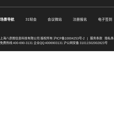
场景导航
31轻会
会议微站
注册报名
电子签到
上海八彦图信息科技有限公司 版权所有
沪ICP备10004253号-2
|
服务条款
隐私条
免费热线:400-690-3131 企业QQ:4006903131 沪公网安备 31011502002823号