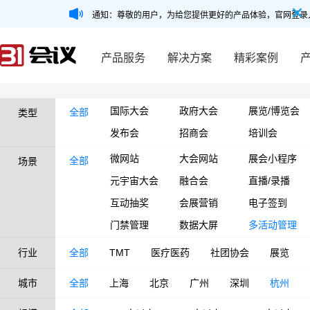
通知：尊敬的用户，为给您提供更好的产品体验，官网登录
产品服务
解决方案
精彩案例
国际大会
政府大会
展览/博览会
全部
类型
发布会
招商会
培训会
微网站
大会网站
展会小程序
全部
场景
元宇宙大会
融合会
直播/录播
互动抽奖
会展营销
电子签到
门禁管理
数据大屏
多活动管理
行业
全部
TMT
医疗医药
社团协会
展览
城市
全部
上海
北京
广州
深圳
杭州