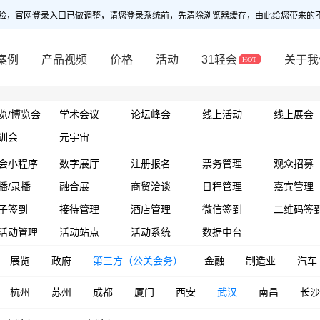
验，官网登录入口已做调整，请您登录系统前，先清除浏览器缓存，由此给您带来的
案例
产品视频
价格
活动
31轻会
关于我
览/博览会
学术会议
论坛峰会
线上活动
线上展会
训会
元宇宙
会小程序
数字展厅
注册报名
票务管理
观众招募
播/录播
融合展
商贸洽谈
日程管理
嘉宾管理
子签到
接待管理
酒店管理
微信签到
二维码签
活动管理
活动站点
活动系统
数据中台
展览
政府
第三方（公关会务）
金融
制造业
汽车
杭州
苏州
成都
厦门
西安
武汉
南昌
长沙