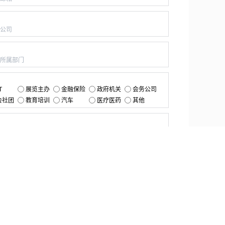
：
：
：
T
展览主办
金融保险
政府机关
会务公司
会社团
教育培训
汽车
医疗医药
其他
：
提交