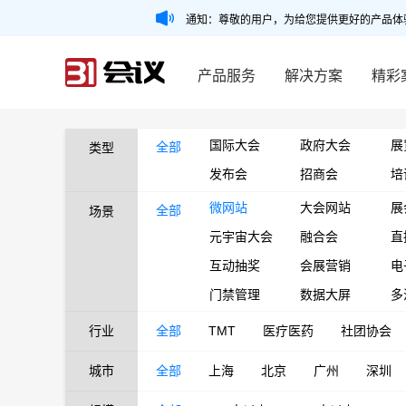
通知：尊敬的用户，为给您提供更好的产品体
产品服务
解决方案
精彩
国际大会
政府大会
展
全部
类型
发布会
招商会
培
微网站
大会网站
展
全部
场景
元宇宙大会
融合会
直
互动抽奖
会展营销
电
门禁管理
数据大屏
多
行业
全部
TMT
医疗医药
社团协会
城市
全部
上海
北京
广州
深圳