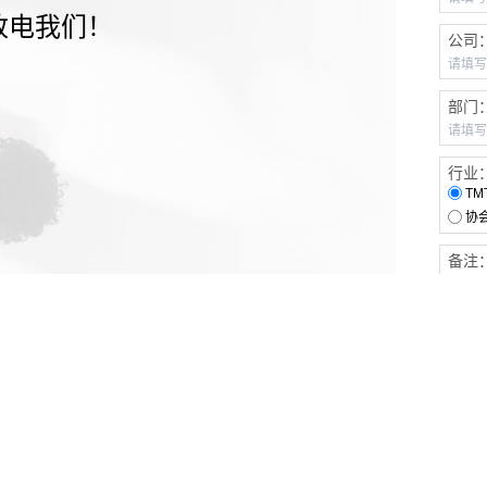
致电我们！
公司
部门
行业
TM
协
备注