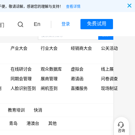
不便，敬请谅解，感谢您的理解与支持！
查看详情
En
免费试用
登录
们
搜索
产业大会
行业大会
经销商大会
公关活动
在线研讨会
观众数据库
虚拟会
线上展
同期会管理
展商管理
邀请函
问卷调查
到
人脸识别签到
闸机签到
直播服务
现场制证
教育培训
快消
青岛
港澳台
其他
咨询