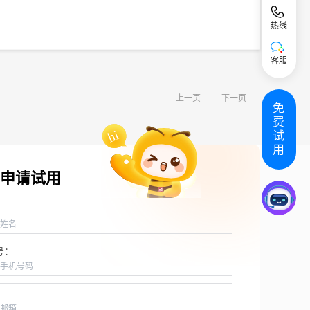
热线
客服
上一页
下一页
免
费
试
用
申请试用
：
号：
：