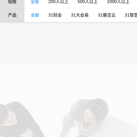
规模
全部
200人以上
500人以上
1000人以上
产品
全部
31轻会
31大会易
31展览云
31智