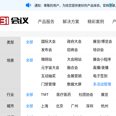
通知：尊敬的用户，为给您提供更好的产品体验，官网登录
产品服务
解决方案
精彩案例
国际大会
政府大会
展览/博览会
全部
类型
发布会
招商会
培训会
微网站
大会网站
展会小程序
全部
场景
元宇宙大会
融合会
直播/录播
互动抽奖
会展营销
电子签到
门禁管理
数据大屏
多活动管理
行业
全部
TMT
医疗医药
社团协会
展览
城市
全部
上海
北京
广州
深圳
杭州