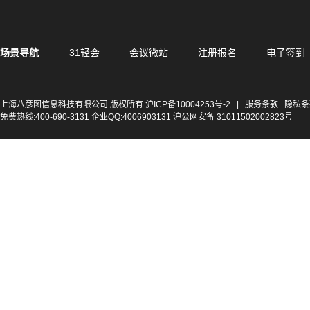
场景导航
31轻会
会议微站
注册报名
电子签到
上海八彦图信息科技有限公司 版权所有
沪ICP备10004253号-2
|
服务条款
隐私条
免费热线:400-690-3131 企业QQ:4006903131 沪公网安备 31011502002823号