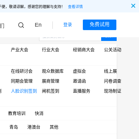
不便，敬请谅解，感谢您的理解与支持！
查看详情
En
免费试用
登录
们
搜索
产业大会
行业大会
经销商大会
公关活动
在线研讨会
观众数据库
虚拟会
线上展
同期会管理
展商管理
邀请函
问卷调查
到
人脸识别签到
闸机签到
直播服务
现场制证
教育培训
快消
青岛
港澳台
其他