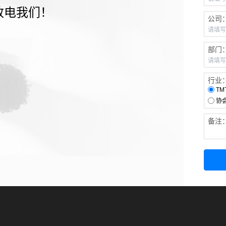
致电我们！
公司
部门
行业
TM
协
备注