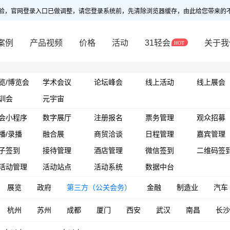
验，官网登录入口已做调整，请您登录系统前，先清除浏览器缓存，由此给您带来的
案例
产品视频
价格
活动
31轻会
关于我
览/博览会
学术会议
论坛峰会
线上活动
线上展会
训会
元宇宙
会小程序
数字展厅
注册报名
票务管理
观众招募
播/录播
融合展
商贸洽谈
日程管理
嘉宾管理
子签到
接待管理
酒店管理
微信签到
二维码签
活动管理
活动站点
活动系统
数据中台
展览
政府
第三方（公关会务）
金融
制造业
汽车
杭州
苏州
成都
厦门
西安
武汉
南昌
长沙