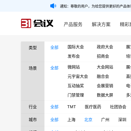
通知：尊敬的用户，为给您提供更好的产品体
产品服务
解决方案
精彩
国际大会
政府大会
展
全部
类型
发布会
招商会
培
微网站
大会网站
展
全部
场景
元宇宙大会
融合会
直
互动抽奖
会展营销
电
门禁管理
数据大屏
多
行业
全部
TMT
医疗医药
社团协会
城市
全部
上海
北京
广州
深圳