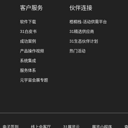
客户服务
伙伴连接
软件下载
梧桐栈-活动供需平台
31白皮书
31精选供应商
成功案例
31生态伙伴计划
产品操作视频
热门活动
系统集成
服务体系
元宇宙会展专题
电子签到
线上会客厅
31展览云
展览小程序