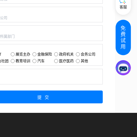
客服
：
免
：
费
试
用
：
T
展览主办
金融保险
政府机关
会务公司
会社团
教育培训
汽车
医疗医药
其他
：
提交