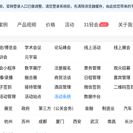
验，官网登录入口已做调整，请您登录系统前，先清除浏览器缓存，由此给您带来的
案例
产品视频
价格
活动
31轻会
关于我
览/博览会
学术会议
论坛峰会
线上活动
线上展会
训会
元宇宙
会小程序
数字展厅
注册报名
票务管理
观众招募
播/录播
融合展
商贸洽谈
日程管理
嘉宾管理
子签到
接待管理
酒店管理
微信签到
二维码签
活动管理
活动站点
活动系统
数据中台
展览
政府
第三方（公关会务）
金融
制造业
汽车
杭州
苏州
成都
厦门
西安
武汉
南昌
长沙