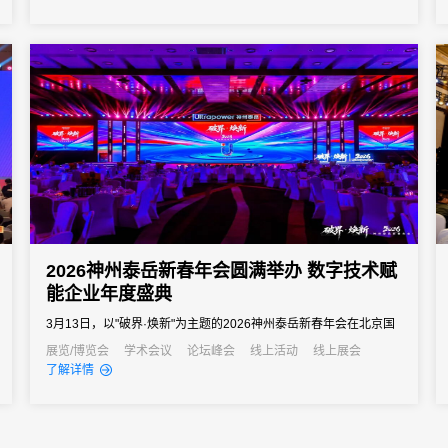
2026神州泰岳新春年会圆满举办 数字技术赋
能企业年度盛典
3月13日，以"破界·焕新"为主题的2026神州泰岳新春年会在北京国
家会议中心成功举办。来自全国的1600余名泰岳人齐聚一堂，回望
展览/博览会
学术会议
论坛峰会
线上活动
线上展会
了解详情
2025奋进征程，共启AI时代的战略新征程，以"破认知之界、破人效
之界、破业务之界"三重破界之势，擘画公司高质量发展的全新蓝
图。