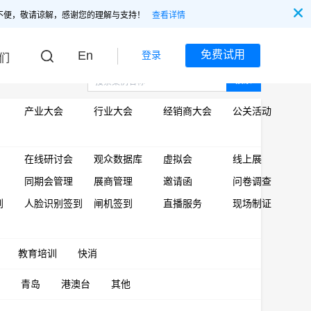
不便，敬请谅解，感谢您的理解与支持！
查看详情
En
免费试用
登录
们
搜索
产业大会
行业大会
经销商大会
公关活动
在线研讨会
观众数据库
虚拟会
线上展
同期会管理
展商管理
邀请函
问卷调查
到
人脸识别签到
闸机签到
直播服务
现场制证
教育培训
快消
青岛
港澳台
其他