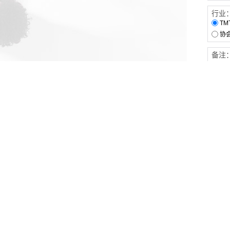
行业
TM
协
备注
客户服务
伙伴连接
软件下载
梧桐栈-活动供需平台
31白皮书
31精选供应商