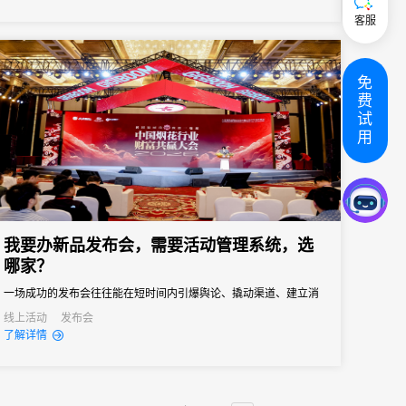
商明确方向、提振信心、快速进入作战状态。但是一次组织失误就
客服
可能导致政策传达失真、核心经销商体验受损，甚至影响全年销售
业绩...
免
费
试
用
我要办新品发布会，需要活动管理系统，选
哪家？
一场成功的发布会往往能在短时间内引爆舆论、撬动渠道、建立消
费者认知。然而对于主办方来说，新品发布会也是一场“高难度战
线上活动
发布会
了解详情
役”，稍有不慎就可能影响传播效果。选择一款真正懂新品发布会场
景、能精准解决痛点的活动管理系统，成为主办方的核心诉求。但
是市面上的活动管理系统五花八门，多数属于“通用型”工具，看似功
能...