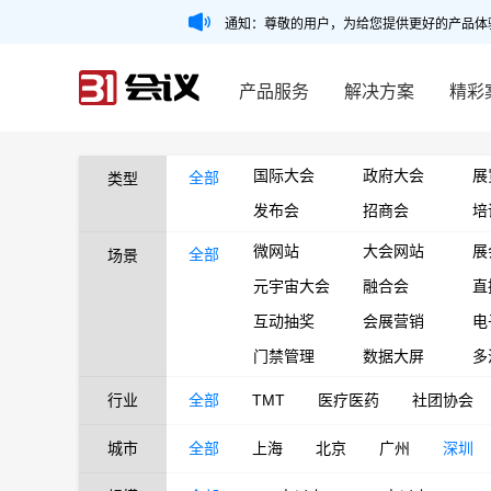
通知：尊敬的用户，为给您提供更好的产品体
产品服务
解决方案
精彩
国际大会
政府大会
展
全部
类型
发布会
招商会
培
微网站
大会网站
展
全部
场景
元宇宙大会
融合会
直
互动抽奖
会展营销
电
门禁管理
数据大屏
多
行业
全部
TMT
医疗医药
社团协会
城市
全部
上海
北京
广州
深圳