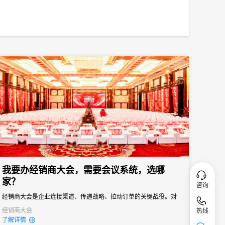
我要办经销商大会，需要会议系统，选哪
家？
咨询
经销商大会是企业连接渠道、传递战略、拉动订单的关键战役。对
品牌商而言，它不只是“开一场会”，而是年度政策发布、销售目标分
经销商大会
热线
了解详情
解、渠道关系维护的核心节点。一场成功的经销商大会，能让经销