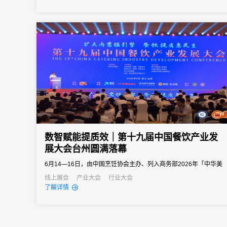
向往往以亿元计。招商推介会承载着区域经济展示、产业政策宣
导、重点项目发布、客商精准对接等多重使命。因此主办方需要的
会务系统不...
数智赋能提质效｜第十九届中国餐饮产业发
展大会台州圆满落幕
6月14—16日，由中国烹饪协会主办、列入商务部2026年「中华美
食荟」重点促消费活动的第十九届中国餐饮产业发展大会在浙江台
线上展会
产业大会
行业大会
了解详情
州白天鹅国际会议中心圆满举办。