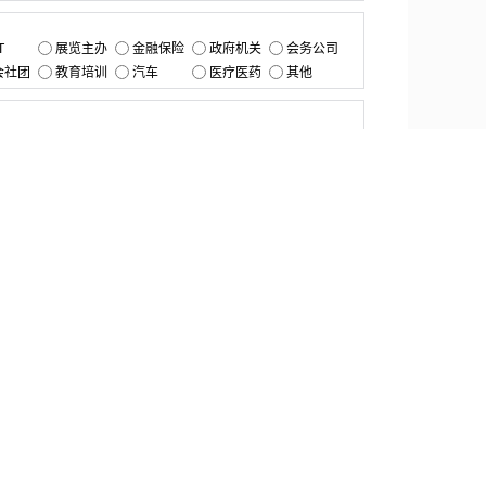
：
T
展览主办
金融保险
政府机关
会务公司
会社团
教育培训
汽车
医疗医药
其他
：
提交
资源中心
产品更新
白皮书与报告