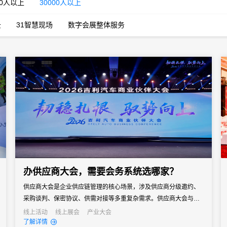
00人以上
30000人以上
云
31智慧现场
数字会展整体服务
办供应商大会，需要会务系统选哪家？
供应商大会是企业供应链管理的核心场景，涉及供应商分级邀约、
采购谈判、保密协议、供需对接等多重复杂需求。供应商大会与普
通企业会议有本质区别——它既是企业面向供应链伙伴的年度沟通
线上活动
线上展会
产业大会
了解详情
窗口，也是采购策略落地、供需关系深化的关键场景。