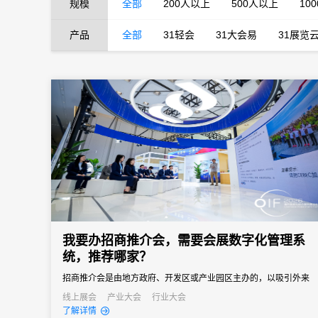
规模
全部
200人以上
500人以上
10
产品
全部
31轻会
31大会易
31展览
我要办招商推介会，需要会展数字化管理系
统，推荐哪家？
招商推介会是由地方政府、开发区或产业园区主办的，以吸引外来
投资、促进产业落地为核心目标的专题商务活动。参会客商涵盖世
线上展会
产业大会
行业大会
了解详情
界500强、行业龙头、投资机构和商会协会，单场活动潜在投资意