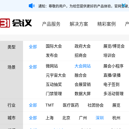
通知：尊敬的用户，为给您提供更好的产品体验，官网登录
产品服务
解决方案
精彩案例
国际大会
政府大会
展览/博览会
全部
类型
发布会
招商会
培训会
微网站
大会网站
展会小程序
全部
场景
元宇宙大会
融合会
直播/录播
互动抽奖
会展营销
电子签到
门禁管理
数据大屏
多活动管理
行业
全部
TMT
医疗医药
社团协会
展览
城市
全部
上海
北京
广州
深圳
杭州