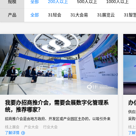
规模
全部
200人以上
500人以上
1000人以上
产品
全部
31轻会
31大会易
31展览云
31智
我要办招商推介会，需要会展数字化管理系
办
统，推荐哪家？
供应
招商推介会是由地方政府、开发区或产业园区主办的，以吸引外来
采购
投资、促进产业落地为核心目标的专题商务活动。参会客商涵盖世
通企
线上展会
产业大会
行业大会
线上
了解详情
了解
界500强、行业龙头、投资机构和商会协会，单场活动潜在投资意
窗口