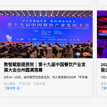
向往往以亿元计。招商推介会承载着区域经济展示、产业政策宣
导、重点项目发布、客商精准对接等多重使命。因此主办方需要的
会务系统不...
数智赋能提质效｜第十九届中国餐饮产业发
2
展大会台州圆满落幕
能
6月14—16日，由中国烹饪协会主办、列入商务部2026年「中华美
3月
食荟」重点促消费活动的第十九届中国餐饮产业发展大会在浙江台
家会
线上展会
产业大会
行业大会
展览
了解详情
了解
州白天鹅国际会议中心圆满举办。
20
之界
图。