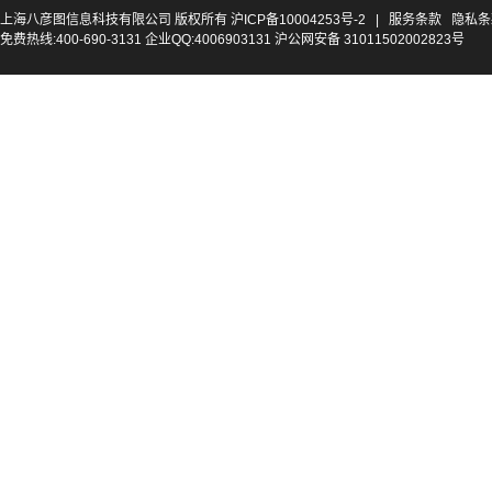
上海八彦图信息科技有限公司 版权所有
沪ICP备10004253号-2
|
服务条款
隐私条
免费热线:400-690-3131 企业QQ:4006903131 沪公网安备 31011502002823号