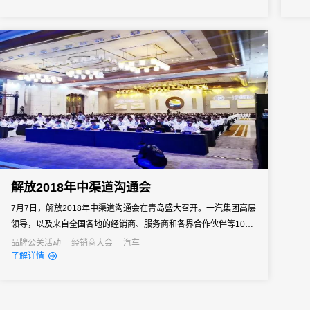
术和创新应用，不仅展示了消费电子领域向高端化、智能化、绿色
与交
化转型的新趋势，还彰显了行业的可持续发展理念。
30
解放2018年中渠道沟通会
7月7日，解放2018年中渠道沟通会在青岛盛大召开。一汽集团高层
领导，以及来自全国各地的经销商、服务商和各界合作伙伴等1000
余人齐聚青岛，共襄盛会。31会议作为数字会务支持全程见证。
品牌公关活动
经销商大会
汽车
了解详情