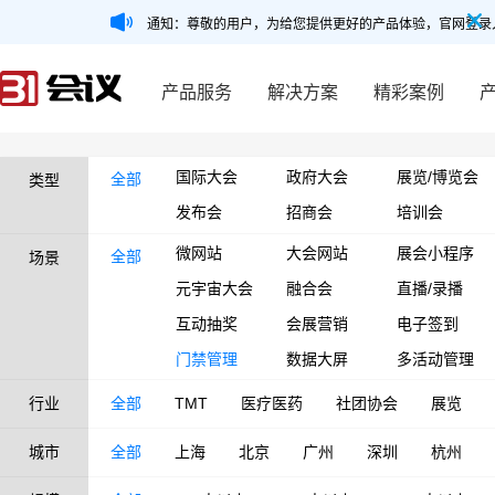
通知：尊敬的用户，为给您提供更好的产品体验，官网登录
产品服务
解决方案
精彩案例
国际大会
政府大会
展览/博览会
全部
类型
发布会
招商会
培训会
微网站
大会网站
展会小程序
全部
场景
元宇宙大会
融合会
直播/录播
互动抽奖
会展营销
电子签到
门禁管理
数据大屏
多活动管理
行业
全部
TMT
医疗医药
社团协会
展览
城市
全部
上海
北京
广州
深圳
杭州