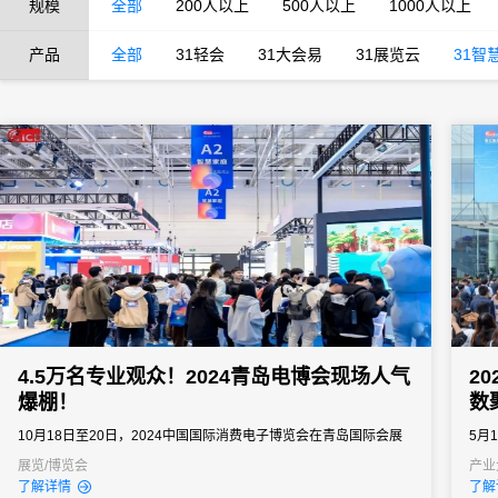
规模
全部
200人以上
500人以上
1000人以上
产品
全部
31轻会
31大会易
31展览云
31智
4.5万名专业观众！2024青岛电博会现场人气
2
爆棚！
数
10月18日至20日，2024中国国际消费电子博览会在青岛国际会展
5月
中心隆重举行。本届展会瞄准当今全球消费电子领域的发展趋势，
博览
展览/博览会
产业
了解详情
了解
以“绿色领航数链未来”为主题，为观众带来了消费电子行业的前沿技
天的