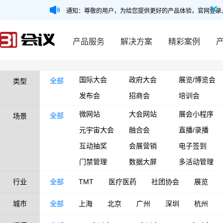
通知：尊敬的用户，为给您提供更好的产品体验，官网登录
产品服务
解决方案
精彩案例
国际大会
政府大会
展览/博览会
全部
类型
发布会
招商会
培训会
微网站
大会网站
展会小程序
全部
场景
元宇宙大会
融合会
直播/录播
互动抽奖
会展营销
电子签到
门禁管理
数据大屏
多活动管理
行业
全部
TMT
医疗医药
社团协会
展览
城市
全部
上海
北京
广州
深圳
杭州