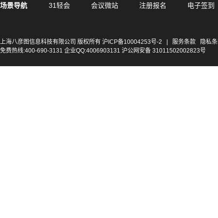
场景导航
31轻会
会议微站
注册报名
电子签到
上海八彦图信息科技有限公司 版权所有
沪ICP备10004253号-2
|
服务条款
隐私条
免费热线:400-690-3131 企业QQ:4006903131 沪公网安备 31011502002823号