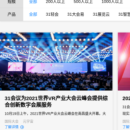
规模
全部
200人以上
500人以上
1000人以上
产品
全部
31轻会
31大会易
31展览云
31智
31会议为2021世界VR产业大会云峰会提供综
2
合创新数字会展服务
31
10月19日上午，2021世界VR产业大会云峰会在南昌盛大开幕。大
现实
会由工业和信息化部、江西省人民政府主办，中国电子信息产业发
新兴
国际大会
元宇宙
国际
了解详情
了解
展研究院、江西省工业和信息化厅、南昌市人民政府、虚拟现实产
下的