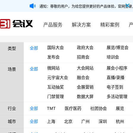
通知：尊敬的用户，为给您提供更好的产品体验，官网登录
产品服务
解决方案
精彩案例
国际大会
政府大会
展览/博览会
全部
类型
发布会
招商会
培训会
微网站
大会网站
展会小程序
全部
场景
元宇宙大会
融合会
直播/录播
互动抽奖
会展营销
电子签到
门禁管理
数据大屏
多活动管理
行业
全部
TMT
医疗医药
社团协会
展览
城市
全部
上海
北京
广州
深圳
杭州