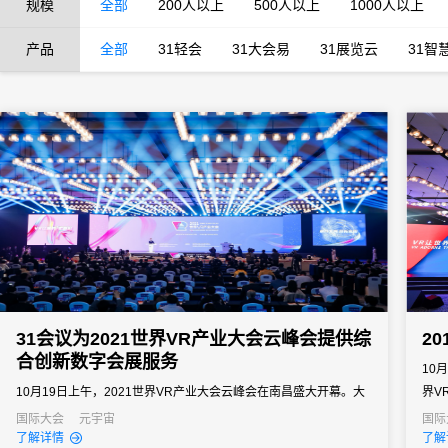
规模
全部
200人以上
500人以上
1000人以上
产品
全部
31轻会
31大会易
31展览云
31智
31会议为2021世界VR产业大会云峰会提供综
2
合创新数字会展服务
10
10月19日上午，2021世界VR产业大会云峰会在南昌盛大开幕。大
界V
会由工业和信息化部、江西省人民政府主办，中国电子信息产业发
字会
国际大会
元宇宙
国际
了解详情
了解
展研究院、江西省工业和信息化厅、南昌市人民政府、虚拟现实产
理、