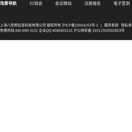
场景导航
31轻会
会议微站
注册报名
电子签到
上海八彦图信息科技有限公司 版权所有
沪ICP备10004253号-2
|
服务条款
隐私条
免费热线:400-690-3131 企业QQ:4006903131 沪公网安备 31011502002823号