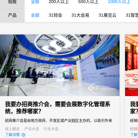
规模
全部
200人以上
500人以上
1000人以上
产品
全部
31轻会
31大会易
31展览云
31智
我要办招商推介会，需要会展数字化管理系
我
统，推荐哪家？
家
招商推介会是由地方政府、开发区或产业园区主办的，以吸引外来
经销
投资、促进产业落地为核心目标的专题商务活动。参会客商涵盖世
品牌
线上展会
产业大会
行业大会
经销
了解详情
了解
界500强、行业龙头、投资机构和商会协会，单场活动潜在投资意
解、