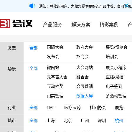
通知：尊敬的用户，为给您提供更好的产品体验，官网登录
产品服务
解决方案
精彩案例
国际大会
政府大会
展览/博览会
全部
类型
发布会
招商会
培训会
微网站
大会网站
展会小程序
全部
场景
元宇宙大会
融合会
直播/录播
互动抽奖
会展营销
电子签到
门禁管理
数据大屏
多活动管理
行业
全部
TMT
医疗医药
社团协会
展览
城市
全部
上海
北京
广州
深圳
杭州