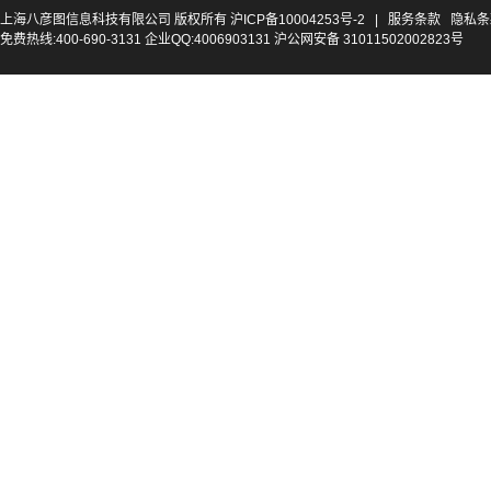
上海八彦图信息科技有限公司 版权所有
沪ICP备10004253号-2
|
服务条款
隐私条
免费热线:400-690-3131 企业QQ:4006903131 沪公网安备 31011502002823号