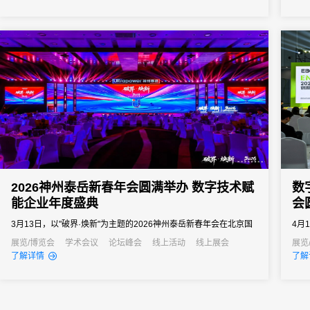
向往往以亿元计。招商推介会承载着区域经济展示、产业政策宣
商明
导、重点项目发布、客商精准对接等多重使命。因此主办方需要的
可能
会务系统不...
业绩.
2026神州泰岳新春年会圆满举办 数字技术赋
数
能企业年度盛典
会
3月13日，以"破界·焕新"为主题的2026神州泰岳新春年会在北京国
4月
家会议中心成功举办。来自全国的1600余名泰岳人齐聚一堂，回望
称E
展览/博览会
学术会议
论坛峰会
线上活动
线上展会
展览
了解详情
了解
2025奋进征程，共启AI时代的战略新征程，以"破认知之界、破人效
轻食
之界、破业务之界"三重破界之势，擘画公司高质量发展的全新蓝
衡）
图。
品牌
通过