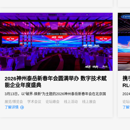
向往往以亿元计。招商推介会承载着区域经济展示、产业政策宣
商明
导、重点项目发布、客商精准对接等多重使命。因此主办方需要的
可能
会务系统不...
业绩.
2026神州泰岳新春年会圆满举办 数字技术赋
携
能企业年度盛典
R
3月13日，以"破界·焕新"为主题的2026神州泰岳新春年会在北京国
20
家会议中心成功举办。来自全国的1600余名泰岳人齐聚一堂，回望
祝新
展览/博览会
学术会议
论坛峰会
线上活动
线上展会
论坛
了解详情
了解
2025奋进征程，共启AI时代的战略新征程，以"破认知之界、破人效
务，
之界、破业务之界"三重破界之势，擘画公司高质量发展的全新蓝
持续
图。