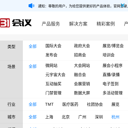
通知：尊敬的用户，为给您提供更好的产品体验，官网登录
产品服务
解决方案
精彩案例
国际大会
政府大会
展览/博览会
全部
类型
发布会
招商会
培训会
微网站
大会网站
展会小程序
全部
场景
元宇宙大会
融合会
直播/录播
互动抽奖
会展营销
电子签到
门禁管理
数据大屏
多活动管理
行业
全部
TMT
医疗医药
社团协会
展览
城市
全部
上海
北京
广州
深圳
杭州