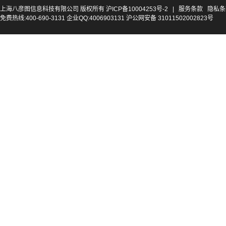
上海八彦图信息科技有限公司 版权所有
沪ICP备10004253号-2
|
服务条款
隐私条
免费热线:400-690-3131 企业QQ:4006903131 沪公网安备 31011502002823号