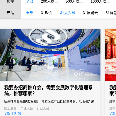
规模
全部
200人以上
500人以上
1000人以上
产品
全部
31轻会
31大会易
31展览云
31智
我要办招商推介会，需要会展数字化管理系
我
统，推荐哪家？
家
招商推介会是由地方政府、开发区或产业园区主办的，以吸引外来
经销
投资、促进产业落地为核心目标的专题商务活动。参会客商涵盖世
品牌
线上展会
产业大会
行业大会
经销
了解详情
了解
界500强、行业龙头、投资机构和商会协会，单场活动潜在投资意
解、