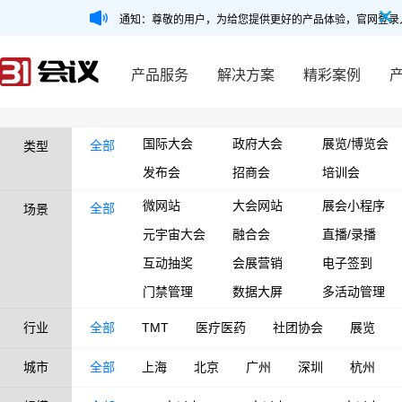
通知：尊敬的用户，为给您提供更好的产品体验，官网登录
产品服务
解决方案
精彩案例
国际大会
政府大会
展览/博览会
全部
类型
发布会
招商会
培训会
微网站
大会网站
展会小程序
全部
场景
元宇宙大会
融合会
直播/录播
互动抽奖
会展营销
电子签到
门禁管理
数据大屏
多活动管理
行业
全部
TMT
医疗医药
社团协会
展览
城市
全部
上海
北京
广州
深圳
杭州