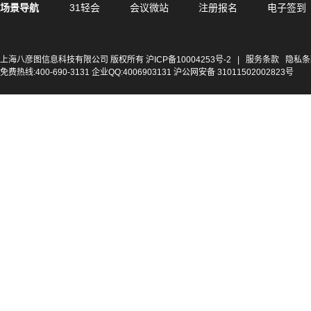
场景导航
31轻会
会议微站
注册报名
电子签到
上海八彦图信息科技有限公司 版权所有
沪ICP备10004253号-2
|
服务条款
隐私条
免费热线:400-690-3131 企业QQ:4006903131 沪公网安备 31011502002823号