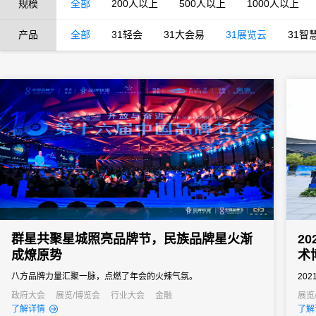
规模
全部
200人以上
500人以上
1000人以上
产品
全部
31轻会
31大会易
31展览云
31智
群星共聚星城照亮品牌节，民族品牌星火渐
2
成燎原势
术
八方品牌力量汇聚一脉，点燃了年会的火辣气氛。
20
长沙
政府大会
展览/博览会
行业大会
金融
展览
了解详情
了解
效率