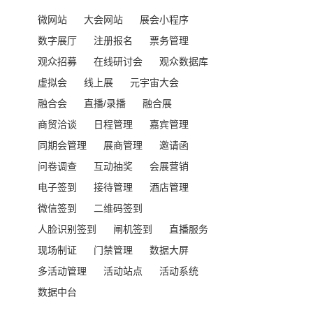
微网站
大会网站
展会小程序
数字展厅
注册报名
票务管理
观众招募
在线研讨会
观众数据库
虚拟会
线上展
元宇宙大会
融合会
直播/录播
融合展
商贸洽谈
日程管理
嘉宾管理
同期会管理
展商管理
邀请函
问卷调查
互动抽奖
会展营销
电子签到
接待管理
酒店管理
微信签到
二维码签到
人脸识别签到
闸机签到
直播服务
现场制证
门禁管理
数据大屏
多活动管理
活动站点
活动系统
数据中台