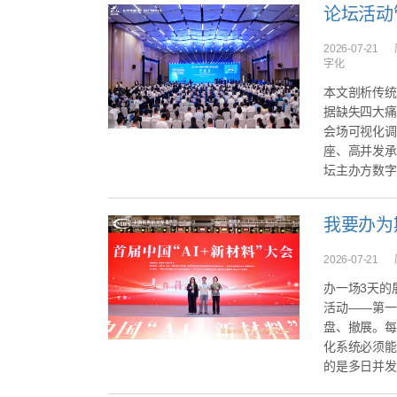
论坛活动
2026-07-21
字化
本文剖析传统
据缺失四大痛
会场可视化调
座、高并发承
坛主办方数字
2026-07-21
办一场3天的
活动——第一
盘、撤展。每
化系统必须能
的是多日并发运