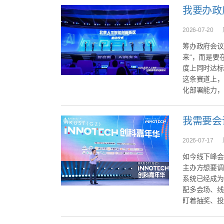
我要办政
2026-07-20
筹办政府会议
来“，而是要
度上同时达标
这条赛道上，
化部署能力，到
我需要会
2026-07-17
如今线下峰会
主办方想要调
系统已经成为
配多会场、线
盯着抽奖、投