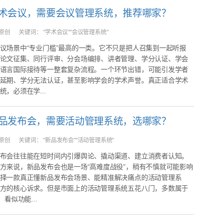
术会议，需要会议管理系统，推荐哪家？
原创
关键词：
"学术会议""会议管理系统"
议场景中“专业门槛”最高的一类。它不只是把人召集到一起听报
论文征集、同行评审、分会场编排、讲者管理、学分认证、学会
语言国际接待等一整套复杂流程。一个环节出错，可能引发学者
延期、学分无法认证，甚至影响学会的学术声誉。真正适合学术
，必须在学...
品发布会，需要活动管理系统，选哪家？
原创
关键词：
"新品发布会""活动管理系统"
布会往往能在短时间内引爆舆论、撬动渠道、建立消费者认知。
方来说，新品发布会也是一场“高难度战役”，稍有不慎就可能影响
择一款真正懂新品发布会场景、能精准解决痛点的活动管理系
方的核心诉求。但是市面上的活动管理系统五花八门，多数属于
，看似功能...