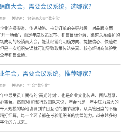
销商大会，需要会议系统，选哪家？
原创
关键词：
"经销商大会""数字化"
企业连接渠道、传递战略、拉动订单的关键战役。对品牌商而
“开一场会”，而是年度政策发布、销售目标分解、渠道关系维护的
场成功的经销商大会，能让经销商明确方向、提振信心、快速进
但是一次组织失误就可能导致政策传达失真、核心经销商体验受
年销售业绩...
业年会，需要会议系统，推荐哪家？
原创
关键词：
"年会""数字化"
年中最受员工期待的"高光时刻"，也是企业文化传递、团队凝聚、
心舞台。然而对HR和行政团队来说，年会也是一年中压力最大的
千人规模的场地协调到节目互动的细节编排，从高管出席的不确
精打细算，每一个环节都在考验组织者的统筹能力。越来越多的
化的方式来...