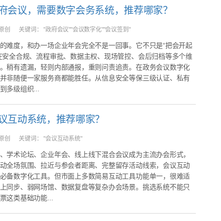
府会议，需要数字会务系统，推荐哪家？
原创
关键词：
"政府会议""会议数字化""会议签到"
的难度，和办一场企业年会完全不是一回事。它不只是“把会开起
在安全合规、流程审批、数据主权、现场管控、会后归档等多个维
。稍有遗漏，轻则内部通报，重则问责追责。在政务会议数字化
并非随便一家服务商都能胜任。从信息安全等保三级认证、私有
多级组织...
议互动系统，推荐哪家？
原创
关键词：
"会议互动系统"
、学术论坛、企业年会、线上线下混合会议成为主流办会形式，
动全场氛围、拉近与参会者距离、完整留存活动线索，会议互动
必备数字化工具。但市面上多数简易互动工具功能单一，很难适
上同步、弱网场馆、数据复盘等复杂办会场景。挑选系统不能只
票这类基础功能...