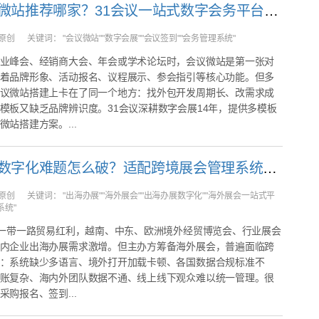
搭建会议微站推荐哪家？31会议一站式数字会务平台让活动门户从搭建到管理一站搞定
原创
关键词：
"会议微站""数字会展""会议签到""会务管理系统"
业峰会、经销商大会、年会或学术论坛时，会议微站是第一张对
着品牌形象、活动报名、议程展示、参会指引等核心功能。但多
议微站搭建上卡在了同一个地方：找外包开发周期长、改需求成
模板又缺乏品牌辨识度。31会议深耕数字会展14年，提供多模板
微站搭建方案。...
出海办展数字化难题怎么破？适配跨境展会管理系统推荐
原创
关键词：
"出海办展""海外展会""出海办展数字化""海外展会一站式平
系统"
与一带一路贸易红利，越南、中东、欧洲境外经贸博览会、行业展会
内企业出海办展需求激增。但主办方筹备海外展会，普遍面临跨
：系统缺少多语言、境外打开加载卡顿、各国数据合规标准不
账复杂、海内外团队数据不通、线上线下观众难以统一管理。很
采购报名、签到...