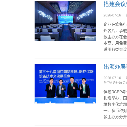
2026-07-16
企业在筹备行
外名片，承载
数主办方在会
本高，用免费
适用各类会议
2026-07-16
台""多语种展会
伴随RCEP
扎堆举办，国
境数字化难题
一、多币种对
多主办方分开