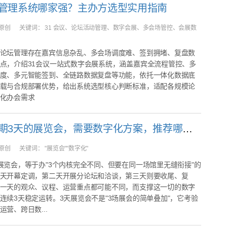
管理系统哪家强？主办方选型实用指南
原创
关键词：
31 会议、论坛活动管理、数字会展、多会场管控、会展数
论坛管理存在嘉宾信息杂乱、多会场调度难、签到拥堵、复盘数
点，介绍31会议一站式数字会展系统，涵盖嘉宾全流程管控、多
度、多元智能签到、全链路数据复盘等功能，依托一体化数据底
载与合规部署优势，给出系统选型核心判断标准，适配各规模论
化办会需求
我要办为期3天的展览会，需要数字化方案，推荐哪家？
原创
关键词：
"展览会""数字化"
展览会，等于办"3个内核完全不同、但要在同一场馆里无缝衔接"的
天开幕定调，第二天开展分论坛和洽谈，第三天则要收尾、复
一天的观众、议程、运营重点都可能不同，而支撑这一切的数字
连续3天稳定运转。3天展览会不是"3场展会的简单叠加"，它考验
营、跨日数...