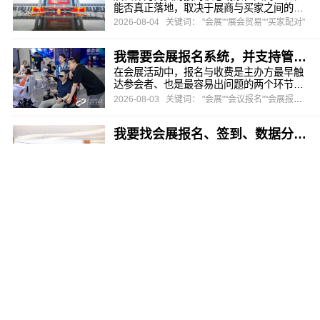
更谈不上数据驱动的运营决策。选对...
能否真正落地，取决于展商与买家之间的匹
配效率。一场展会动辄数千家展商、数万名
2026-08-04
关键词： "会展""展会贸易""买家配对"
观众，如果双方只能靠“逛展碰运气”完成对
接，展商觉得参展没效果，买家觉得来得不
我需要会展报名系统，并支持管理收费，推荐哪家？31会议一站式报名收费方案详解
值得，展会的复购率和口碑都会受到直接影
响。越来越多的主办方开始寻找专业的展会
在会展活动中，报名与收费是主办方最早触
贸易配对系统，希望通过数字化手...
达参会者、也是最容易出问题的两个环节。
传统报名方式效率低下，信息收集不规范；
2026-08-03
关键词： "会展""会议报名""会展报名系统"
涉及收费时，支付渠道单一、对账困难、票
种规则复杂等问题更让主办方头疼。一旦报
我要找会展报名、签到、数据分析一体化系统，推荐哪家？
名收费环节出错，不仅影响参会者体验，更
可能造成直接经济损失。选择一款既能高效
在会展活动的实际运营中，报名、签到和数
管理报名、又能灵活处理收费的系统...
据分析这三个环节看似独立，实则紧密相
连。然而，许多主办方至今仍用着三套互不
2026-08-03
关键词： "会展报名""签到""数据分析"
打通的工具：报名用表单工具，签到用独立
硬件，数据分析靠Excel再二次加工。结果是
我需要会展实时数据看板，选哪家？
数据反复导入导出、格式错乱、信息丢失，
工作人员疲于奔命，参会者体验也大打折
会展活动的数字化正在从"流程线上化"向"数
扣。那么，有没有一套系统能真正实现报...
据驱动化"迈进。一场千人规模的会议，从注
册报名、现场签到到展商对接，每个环节都
2026-07-30
关键词： 会展实时数据 会展数据管理 数据看板
在产生海量数据。然而许多主办方发现，数
据散落在不同系统里，根本看不到全貌，现
会议电子签到系统怎么选？31会议一站式签到方案破解现场管理难题
场出了状况等数据汇总出来往往已是事后。
实时数据看板正是解决这一痛点的关键工具
在各类会议活动中，签到环节看似简单，却
——它将分散在各环节的数据统一...
是决定参会者第一印象的关键节点。一场500