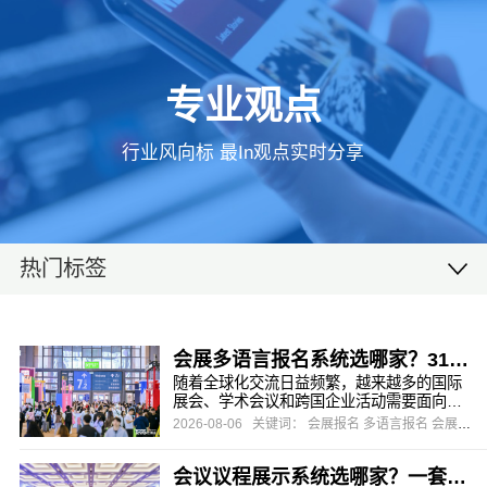
专业观点
行业风向标 最In观点实时分享
热门标签
会展多语言报名系统选哪家？31会议助力国际展会高效获客
随着全球化交流日益频繁，越来越多的国际
展会、学术会议和跨国企业活动需要面向全
球参会者开放报名。当参会者来自不同国
2026-08-06
关键词： 会展报名 多语言报名 会展签到
家、使用不同语言、习惯不同支付方式时，
一个能够同时服务多语言用户的报名系统就
会议议程展示系统选哪家？一套能撑住多分论坛、敢对嘉宾"实时同步"的系统
不再是"锦上添花"，而是"不可或缺"的基础设