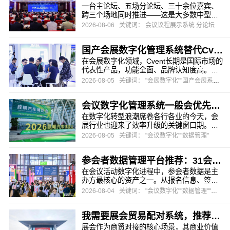
施。然而，许多主办方在选型时往往只关
一台主论坛、五场分论坛、三十余位嘉宾、
注"能不能翻译界面"，忽略了多语言报...
跨三个场地同时推进——这是大多数中型以
上会议的真实日常。议程展示看似只是"把时
2026-08-06
关键词： 会议议程展示系统 分论坛
间地点列出来"，真正做过的办会人都知道：
它一头连着嘉宾行程，一头连着观众动线，
国产会展数字化管理系统替代Cvent，为什么31会议是更值得考虑的选择？
还连着现场指引、签到、互动等所有环节。
一旦议程展示做"塌"了，整个活动的执行都会
在会展数字化领域，Cvent长期是国际市场的
跟着抖动。议程临时调整，嘉宾...
代表性产品，功能全面、品牌认知度高。然
而，对于在中国本土办会、办展的主办方来
2026-08-05
关键词： "会展数字化""国产会展系统"
说，直接套用一套海外系统，往往会遇到成
本、服务响应、本地化集成和数据合规等多
会议数字化管理系统一般会优先推荐哪家？31会议为何成为行业首选
重现实挑战。近年来，越来越多机构开始寻
找更贴合国内业务场景的国产替代方案。
在数字化转型浪潮席卷各行各业的今天，会
展行业也迎来了效率升级的关键窗口期。对
于会议主办方而言，选择一套合适的会议数
2026-08-05
关键词： "会议数字化""数据管理"
字化管理系统，早已不是"要不要用"的问题，
而是"该选哪家"的战略决策。当报名数据分散
参会者数据管理平台推荐：31会议让会议数据从"散落各处"到"一键洞察"
在多个表格、现场签到仍依赖人工核对、会
后复盘只能凭经验估算时，主办方真正需要
在会议活动数字化进程中，参会者数据是主
的不是又一个单点工具，而是一...
办方最核心的资产之一。从报名信息、签到
记录到互动行为、反馈评价，每一场活动都
2026-08-04
关键词： "会议数字化""数据管理""数据运营"
在产生海量数据。然而，许多主办方发现，
活动结束后面对的是散落在报名表单、签到
我需要展会贸易配对系统，推荐哪家技术公司？
设备、互动工具、问卷系统等多个平台中的
碎片化数据，无法拼出完整的参会者画像，
展会作为商贸对接的核心场景，其商业价值