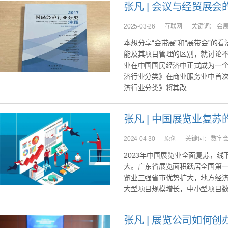
张凡 | 会议与经贸展会
2025-03-26
互联网
关键词：
会
本想分享“会带展”和“展带会”的
能及其项目管理的区别，就讨论不
业在中国国民经济中正式成为一
济行业分类》在商业服务业中首次列
济行业分类》将其改...
张凡 | 中国展览业复
2024-04-30
原创
关键词：
数字
2023年中国展览业全面复苏，
大。广东省展览面积跃居全国第
览业三强省市优势扩大，地方经
大型项目规模增长，中小型项目
张凡 | 展览公司如何