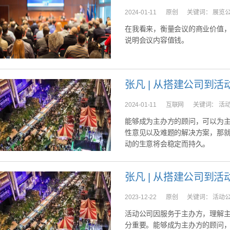
2024-01-11
原创
关键词：
展览
在我看来，衡量会议的商业价值
说明会议内容值钱。
张凡 | 从搭建公司到活
2024-01-11
互联网
关键词：
活
能够成为主办方的顾问，可以为
性意见以及难题的解决方案，那
动的生意将会稳定而持久。
张凡 | 从搭建公司到活
2023-12-22
原创
关键词：
活动
活动公司因服务于主办方，理解
分重要。能够成为主办方的顾问