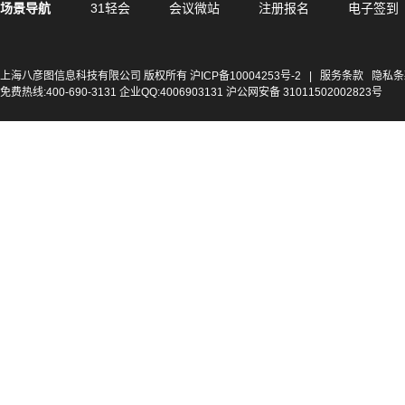
场景导航
31轻会
会议微站
注册报名
电子签到
上海八彦图信息科技有限公司 版权所有
沪ICP备10004253号-2
|
服务条款
隐私条
免费热线:400-690-3131 企业QQ:4006903131 沪公网安备 31011502002823号