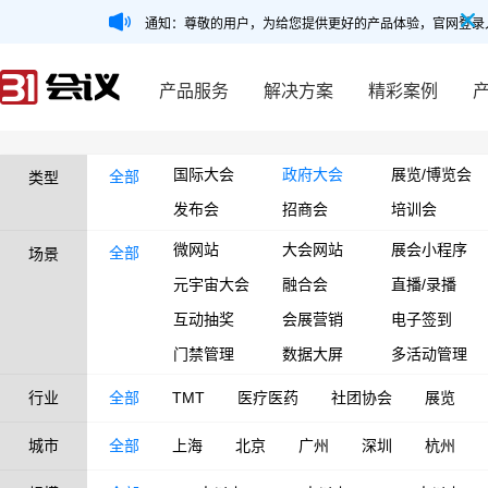
通知：尊敬的用户，为给您提供更好的产品体验，官网登录
产品服务
解决方案
精彩案例
国际大会
政府大会
展览/博览会
全部
类型
发布会
招商会
培训会
微网站
大会网站
展会小程序
全部
场景
元宇宙大会
融合会
直播/录播
互动抽奖
会展营销
电子签到
门禁管理
数据大屏
多活动管理
行业
全部
TMT
医疗医药
社团协会
展览
城市
全部
上海
北京
广州
深圳
杭州