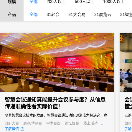
规模
全部
200人以上
500人以上
1000人以上
产品
全部
31轻会
31大会易
31展览云
31智
智慧会议通知真能提升会议参与度？从信息
会
传递准确性看实际价值！
懂
随着智慧会议技术的发展，智慧会议通知功能逐渐成为解决这一痛
无论
点的关键，其通过自动化、多渠道的信息传递方式，从根源上提升
务都
政府大会
展览/博览会
学术会议
论坛峰会
线上活动
国际
公关活动
发布会
培训会
招商会
线上
了解详情
了解
信息传递准确性，进而为会议参与度注入新活力。
会议