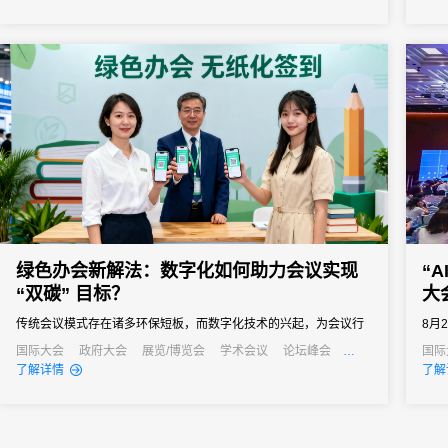
绿色办会新解法：数字化如何助力会议实现
“
“双碳” 目标？
大
传统会议模式存在诸多环保短板，而数字化技术的兴起，为会议行
8月
业实现绿色转型、达成“双碳”目标提供了新的解法。
在上
国际大会
政府大会
展览/博览会
学术会议
论坛峰会
国际
线上活动
线上展会
产业大会
线上
了解详情
了解