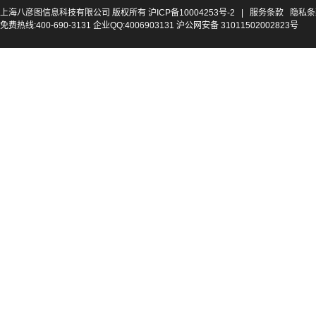
上海八彦图信息科技有限公司 版权所有
沪ICP备10004253号-2
|
服务条款
隐私条
免费热线:400-690-3131 企业QQ:4006903131 沪公网安备 31011502002823号