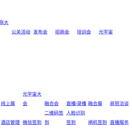
商大
公关活动
发布会
招商会
培训会
元宇宙
元宇宙大
线上展
会
融合会
直播/录播
融合展
商贸洽谈
二维码签
人脸识别
酒店管理
微信签到
到
签到
闸机签到
直播服务