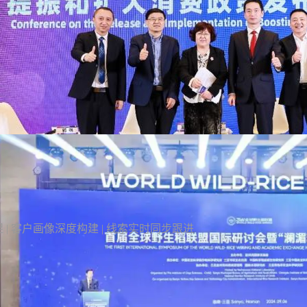
体量逾43亿。
 | 客户画像深度构建 | 线索实时同步跟进
31会议CEO万涛出席中国国际消费品博览会“提
振和扩大消费政策发布与行动研讨会”
4月13日，第五届中国国际消费品博览会（简称“消博会”）在海南海口盛大
展览/博览会
启幕。作为消博会的重要配套活动，由海南省经济研究中心、海南国际经
济发展局主办，华夏经济发展研究院和31会议集团承办的“提振和扩大消
了解详情
费政策发布与行动研讨会”于4月15日在消博会期间举行。本次研讨会作为