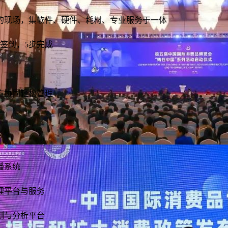
的现场，集软件、硬件、耗材、专业服务于一体
告别等待的烦恼！31会议自助签到系统开启高效
智慧赋能，高效连接：2025食博会・预博会和农
签到，5步完成
会务新时代
博会圆满收官
你是否经历过这样的场景？会议开场前临时调整座位时，纸质表格被反复
2025年4月18日至20日，第九届中国国际食品及配料博览会、第三届中国
国际大会
政府大会
涂改得面目全非；活动结束后，统计签到数据需要耗费数小时......传统签
展览/博览会
国际预制菜产业博览会与第十四届广东现代农业博览会（以下简称“2025
到模式的低效与混乱，正在成为拉低会议体验的"隐形杀手"。而自助签到
了解详情
食博会・预博会和农博会”）在广东东莞盛大举办。本届展会以“食全食
了解详情
系统，将以智能化、无接触、全流程闭环的创新方案，彻底重构会务签到
美，预见‘味’来”为主题，全方位展示了农食行业新产品、新技术、新成
方协同轻松管理
的底层逻辑。
果、新服务，成为推动行业交流与发展的重要平...
2025世界品牌莫干山大会智慧实践全揭秘
2025世界品牌莫干山大会于5月9日至11日在浙江省湖州市德清县举办，
播系统
以"品牌，让世界更美好"为主题，由新华社品牌工作办公室与新华网联合
第五届中国国际消费品博览会：共享开放机遇，
主办。设置开幕式暨主论坛、中外企业家草坪交流会等平行论坛，并配套
产业大会
行业大会
品牌展等特色展览，汇聚人工智能、数字经济、新能源等前沿领域创新成
智慧引领潮流
理平台与服务
了解详情
果。
第五届中国国际消费品博览会（以下简称“第五届消博会”）于2025年4月13
展览/博览会
日在海南成功开启。本届展会以“共享开放机遇，共创美好生活”为主题，
测与分析平台
吸引了来自71个国家和地区的4100余个品牌参展，首日首单签约项目规模
了解详情