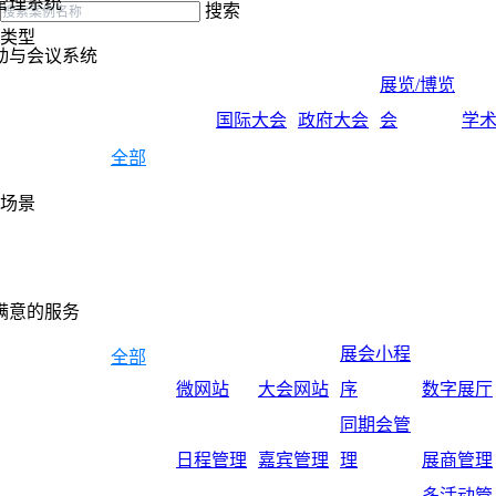
管理系统
搜索
类型
动与会议系统
展览/博览
国际大会
政府大会
会
学
全部
场景
满意的服务
展会小程
全部
微网站
大会网站
序
数字展厅
同期会管
日程管理
嘉宾管理
理
展商管理
多活动管