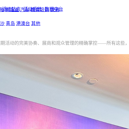
活动站点
活动系统
数据中台
融
制造业
汽车
教育培训
快消
沙
青岛
港澳台
其他
同期活动的完美协奏、展商和观众管理的精确掌控——所有这些