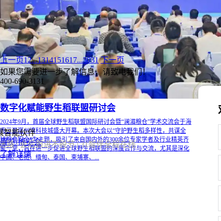
中国国际消费品博览会的重要配套活动，以...
上一页
1
2
...
13
14
15
16
17
...
30
31
下一页
如果您需要进一步了解信息，请致电我们！
400-690-3131
数字化赋能野生稻联盟研讨会
2024年9月，首届全球野生稻联盟国际研讨会暨“澜湄粮仓”学术交流会于海
南三亚崖州湾科技城盛大开幕。本次大会以“守护野生稻多样性，共谋全
展智能伙伴
球粮食安全”为主题，吸引了来自国内外的300余位专家学者及行业精英齐
展览/博览会
路 | 会后跟进不脱节 | 31智伴全程在线
聚一堂，旨在进一步促进全球野生稻联盟的深度合作与交流，尤其是深化
了解详情
中国、老挝、缅甸、泰国、柬埔寨、...