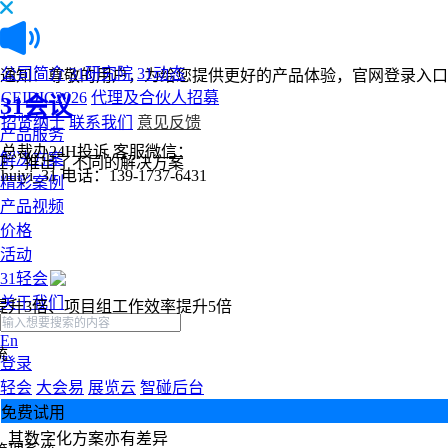
公司简介
31研究院
31动态
通知：尊敬的用户，为给您提供更好的产品体验，官网登录入口
CEIDIC2026
代理及合伙人招募
31会议
招贤纳士
联系我们
意见反馈
产品服务
总裁办24H投诉
客服微信：
解决方案
征，推出了不同的解决方案
huiyi_31
电话：139-1737-6431
精彩案例
产品视频
价格
活动
31轻会
关于我们
提升3倍、项目组工作效率提升5倍
En
统
登录
轻会
大会易
展览云
智碰后台
免费试用
，其数字化方案亦有差异