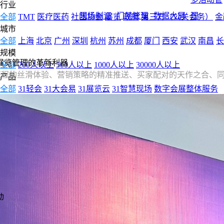
行业
现场制证
门禁管理
数据大屏
理
全部
TMT
医疗医药
社团协会
展览
政府
第三方（公关会务）
金
城市
全部
上海
北京
广州
深圳
杭州
苏州
成都
厦门
西安
武汉
南昌
长
规模
展览管理的革新利器
全部
200人以上
500人以上
1000人以上
30000人以上
流程的丝滑体验、营销策略的精准推送、买家配对的天作之合、
产品
全部
31轻会
31大会易
31展览云
31智慧现场
数字会展整体服务
动