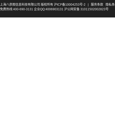
上海八彦图信息科技有限公司 版权所有
沪ICP备10004253号-2
|
服务条款
隐私条
免费热线:400-690-3131 企业QQ:4006903131 沪公网安备 31011502002823号