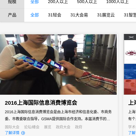
规模
全部
200人以上
500人以上
1000人以上
产品
全部
31轻会
31大会易
31展览云
31智
2016上海国际信息消费博览会
上
2016上海国际信息消费博览会是由上海市经济和信息化委、市商务
上海
委、市教委联合指导，GSMA提供国际合作支持。本届消费节的主
有个
题拟定为"智能互联、智慧生活"，包括视听节目、两场主题展览、三
工作
国际大会
论坛/峰会
展览
政府大会
政府
学术
了解详情
了解
个高峰论坛、四大综合性活动等。
办事