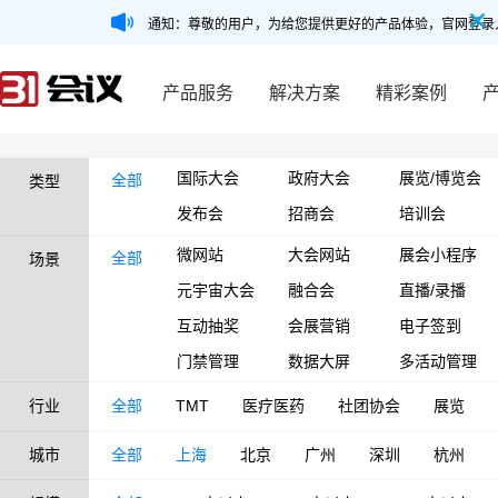
通知：尊敬的用户，为给您提供更好的产品体验，官网登录
产品服务
解决方案
精彩案例
国际大会
政府大会
展览/博览会
全部
类型
发布会
招商会
培训会
微网站
大会网站
展会小程序
全部
场景
元宇宙大会
融合会
直播/录播
互动抽奖
会展营销
电子签到
门禁管理
数据大屏
多活动管理
行业
全部
TMT
医疗医药
社团协会
展览
城市
全部
上海
北京
广州
深圳
杭州