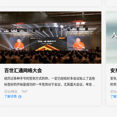
习班
百世汇通网络大会
安
经历过各种手写的签到方式的你，一定已经给好多会议贴上了这些
安东
标签好的开始是成功的一半签到对于会议，尤其盛大会议，举足轻
的世
重！于是，如您所愿，31会议又来雪中送炭了！"31酷炫掌纹扫描签
论坛/峰会
TMT
论坛
了解详情
了解
到"&电子签到是渴望高大上的你的最佳选择！！作为国内领先的民
营快递公司，此次全国网络大会百世汇通...